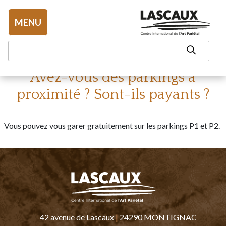
Aller au contenu
MENU
Avez-vous des parkings à
proximité ? Sont-ils payants ?
Vous pouvez vous garer gratuitement sur les parkings P1 et P2.
42 avenue de Lascaux
|
24290 MONTIGNAC