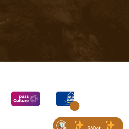
RôBot