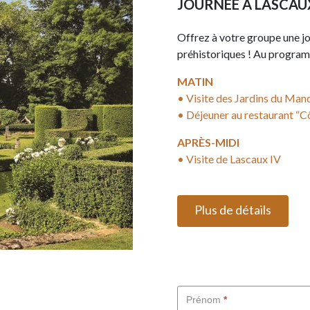
JOURNÉE À LASCAUX
Offrez à votre groupe une j
préhistoriques ! Au program
MATIN
• Visite des Jardins du Mano
• Déjeuner au restaurant “C
APRÈS-MIDI
• Visite de Lascaux IV
Plus de détails
Groupes
Prénom
*
-